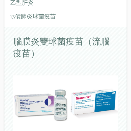
乙型肝炎
13價肺炎球菌疫苗
口服輪狀病毒疫苗
腦膜炎雙球菌疫苗（流腦
乙型流感嗜血桿菌疫苗
疫苗）
腦膜炎雙球菌疫苗 A、C、Y和W135型
四痘混合疫苗
日本腦炎疫苗(又名流行性乙型腦炎)
水痘疫苗
麻疹，流行性腮腺炎，德國麻疹混合疫苗
流感疫苗