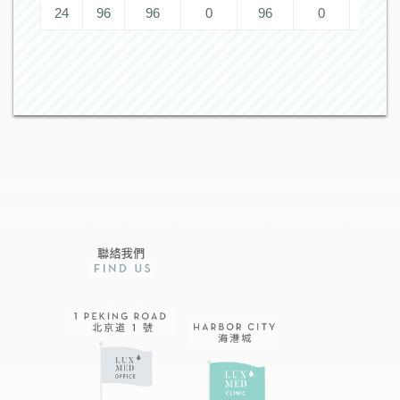
24
96
96
0
96
0
0