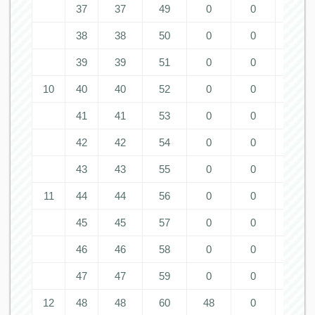
37
37
49
0
0
0
38
38
50
0
0
0
39
39
51
0
0
0
10
40
40
52
0
0
0
41
41
53
0
0
0
42
42
54
0
0
0
43
43
55
0
0
0
11
44
44
56
0
0
0
45
45
57
0
0
0
46
46
58
0
0
0
47
47
59
0
0
0
12
48
48
60
48
0
0