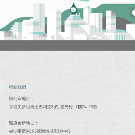
聯絡我們
辦公室地址：
香港尖沙咀梳士巴利道3號, 星光行, 7樓24-25窒
醫療會所地址：
尖沙咀廣東道5號海港城海洋中心