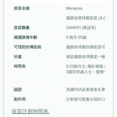
疫苗名稱
Menactra
腦膜炎雙球菌疫苗 (A,C,W-1
疫苗藥廠
SANOFI (賽諾菲)
建議接種年齡
9 個月-55歲
可預防的傳染病
腦膜炎球菌四價疫苗可以預防 4
好處
感染腦膜炎球菌是一種嚴重
時間表
9-23個月大: 兩針相隔 3個月
2歲至55歲人士：接種一針
認證
美國FDA及香港衛生署
副作用
注射後可能會出現針口疼痛、
疫苗注射時間表: