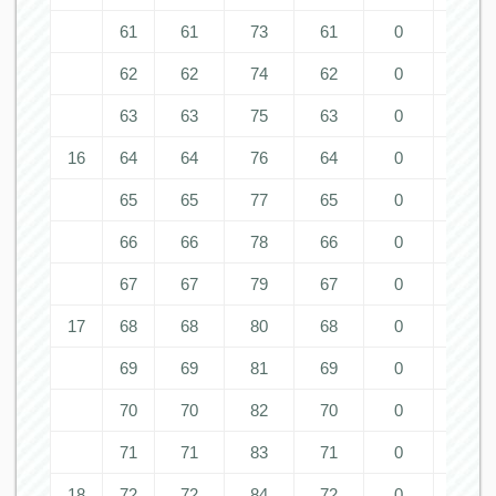
61
61
73
61
0
0
62
62
74
62
0
0
63
63
75
63
0
0
16
64
64
76
64
0
0
65
65
77
65
0
0
66
66
78
66
0
0
67
67
79
67
0
0
17
68
68
80
68
0
0
69
69
81
69
0
0
70
70
82
70
0
0
71
71
83
71
0
0
18
72
72
84
72
0
0