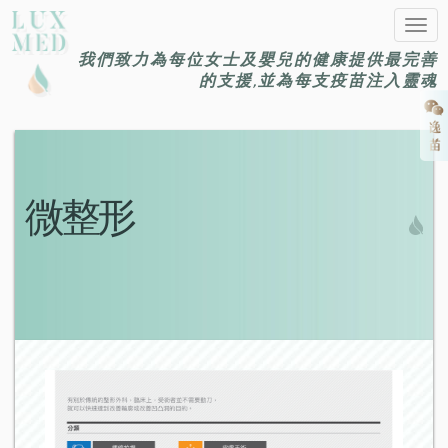
Togg
navig
我們致力為每位女士及嬰兒的健康提供最完善
的支援,並為每支疫苗注入靈魂
微整形