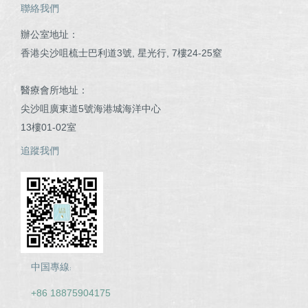
聯絡我們
辦公室地址：
香港尖沙咀梳士巴利道3號, 星光行, 7樓24-25窒
醫療會所地址：
尖沙咀廣東道5號海港城海洋中心
13樓01-02室
追蹤我們
中国專線:
+86 18875904175