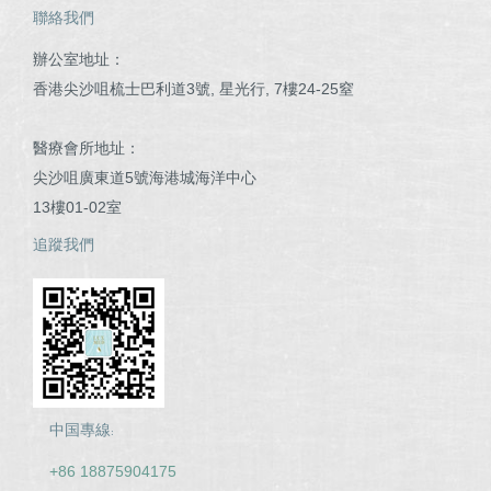
聯絡我們
辦公室地址：
香港尖沙咀梳士巴利道3號, 星光行, 7樓24-25窒
醫療會所地址：
尖沙咀廣東道5號海港城海洋中心
13樓01-02室
追蹤我們
中国專線:
+86 18875904175