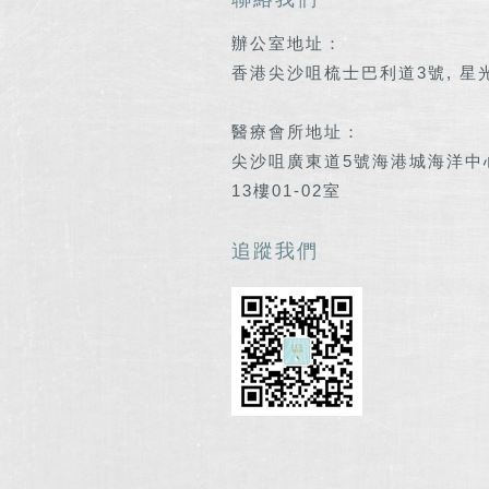
聯絡我們
辦公室地址：
香港尖沙咀梳士巴利道3號, 星光行
醫療會所地址：
尖沙咀廣東道5號海港城海洋中
13樓01-02室
追蹤我們