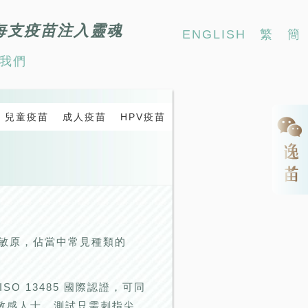
每支疫苗注入靈魂
ENGLISH
繁
簡
我們
兒童疫苗
成人疫苗
HPV疫苗
致敏原，佔當中常見種類的
SO 13485 國際認證，可同
鼻敏感人士。測試只需刺指尖，