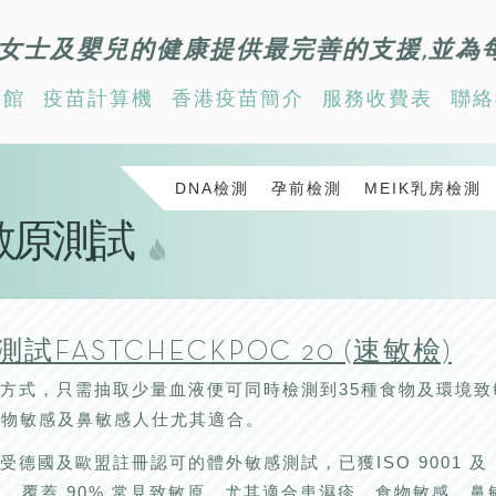
女士及嬰兒的健康提供最完善的支援,並為
書館
疫苗計算機
香港疫苗簡介
服務收費表
聯絡
DNA檢測
孕前檢測
MEIK乳房檢測
敏原測試
FASTCHECKPOC 20 (速敏檢)
方式，只需抽取少量血液便可同時檢測到35種食物及環境
食物敏感及鼻敏感人仕尤其適合。
受德國及歐盟註冊認可的體外敏感測試，已獲ISO 9001 及 I
原，覆蓋 90% 常見致敏原，尤其適合患濕疹、食物敏感、