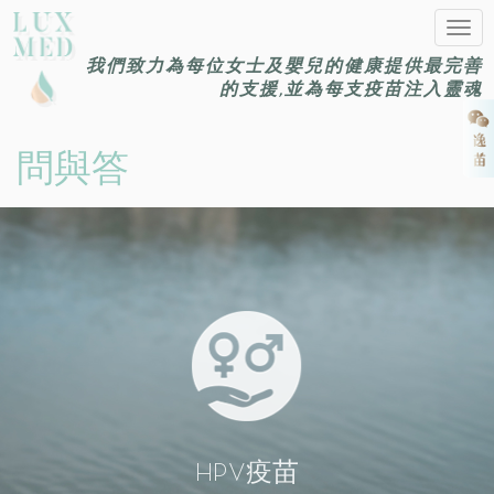
Togg
navig
我們致力為每位女士及嬰兒的健康提供最完善
的支援,並為每支疫苗注入靈魂
問與答
HPV疫苗