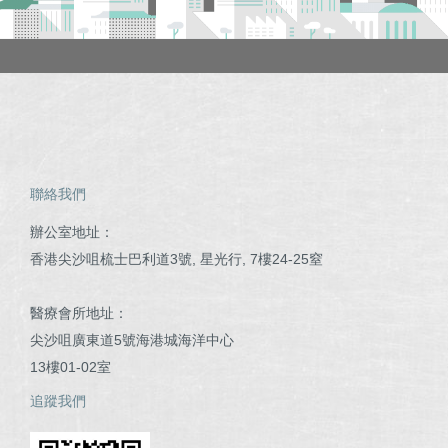
聯絡我們
辦公室地址：
香港尖沙咀梳士巴利道3號, 星光行, 7樓24-25窒
醫療會所地址：
尖沙咀廣東道5號海港城海洋中心
13樓01-02室
追蹤我們