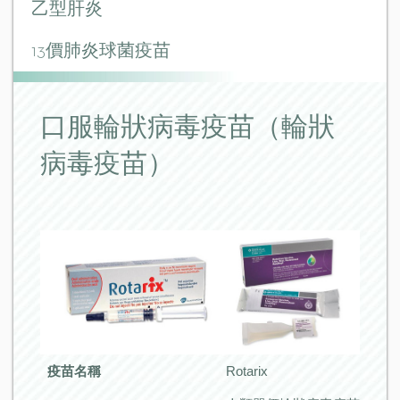
乙型肝炎
13價肺炎球菌疫苗
口服輪狀病毒疫苗
口服輪狀病毒疫苗（輪狀
乙型流感嗜血桿菌疫苗
病毒疫苗）
腦膜炎雙球菌疫苗 A、C、Y和W135型
四痘混合疫苗
日本腦炎疫苗(又名流行性乙型腦炎)
水痘疫苗
麻疹，流行性腮腺炎，德國麻疹混合疫苗
疫苗名稱
Rotarix
流感疫苗