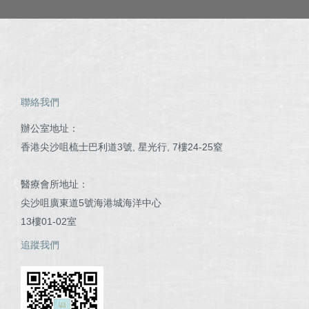
聯絡我們
辦公室地址：
香港尖沙咀梳士巴利道3號, 星光行, 7樓24-25窒
醫療會所地址：
尖沙咀廣東道5號海港城海洋中心
13樓01-02室
追蹤我們